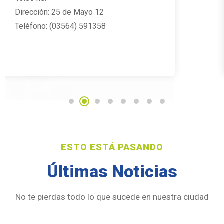
Dirección: 25 de Mayo 12
Teléfono: (03564) 591358
ESTO ESTÁ PASANDO
agosto 8, 2026
noticias
Últimas Noticias
MÁS DE 100 ADULTOS MAYORES SE
ENCONTRARON EN LA FRANCIA PARA
VIVIR UNA NUEVA EDICIÓN DE
No te pierdas todo lo que sucede en nuestra ciudad
CORDOBESES JUEGAN