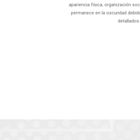
 resguardó en su
apariencia física, organización soci
rla. La llegada de
permanece en la oscuridad debido 
regrinación que
detallados.
 una banda de
e aquel momento,
en devoción a su
ha, marcada por la
tradición local,
es, en contraste
de octubre.