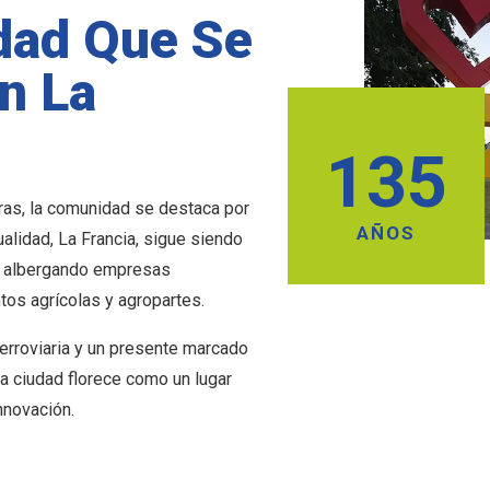
dad Que Se
n La
135
ras, la comunidad se destaca por
AÑOS
tualidad, La Francia, sigue siendo
al, albergando empresas
tos agrícolas y agropartes.
ferroviaria y un presente marcado
ra ciudad florece como un lugar
nnovación.