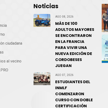
Noticias
cio
AGO 08, 2026
MÁS DE 100
ncia
ADULTOS MAYORES
rno
SE ENCONTRARON
EN LA FRANCIA
ión ciudadana
PARA VIVIR UNA
ias
NUEVA EDICIÓN DE
CORDOBESES
ios al vecino
JUEGAN
.PRO
AGO 07, 2026
ntacto
ESTUDIANTES DEL
INMLF
COMENZARON
CURSO CON DOBLE
CERTIFICACIÓN