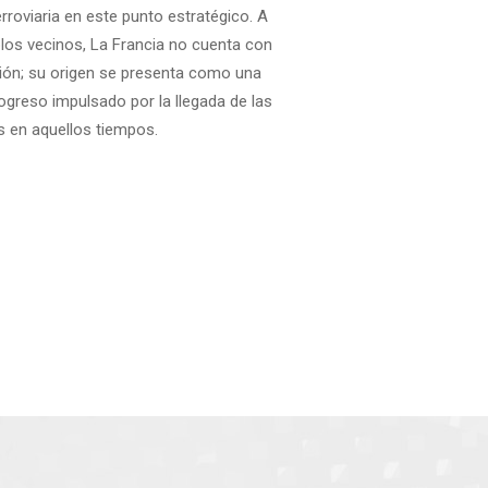
rroviaria en este punto estratégico. A
mar, compará
los vecinos, La Francia no cuenta con
sugiere que la o
ión; su origen se presenta como una
un negocio llama
ogreso impulsado por la llegada de las
la elección del
s en aquellos tiempos.
en el tiempo ent
Torre Eiffel en 
constructores 
todas convergen