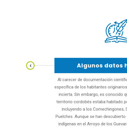
Algunos datos h
 de la primera
Al carecer de documentación científica
a Francia de una
específica de los habitantes originari
o donó el terreno
incierta. Sin embargo, es conocido q
ecaudar fondos
territorio cordobés estaba habitado p
a la imagen que
incluyendo a los Comechingones, 
 ante el generoso
Puelches. Aunque se han descubierto 
sultó clave. Él
indígenas en el Arroyo de los Guevar