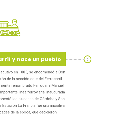
arril y nace un pueblo
 Ejecutivo en 1885, se encomendó a Don
El origen de
ión de la sección este del Ferrocarril
misterio, ya 
rmente renombrado Ferrocarril Manuel
indicios claros 
mportante línea ferroviaria, inaugurada
ferroviaria el
conectó las ciudades de Córdoba y San
certeza, vari
e Estación La Francia fue una iniciativa
antiguos vecino
ridades de la época, que decidieron
Francia debido 