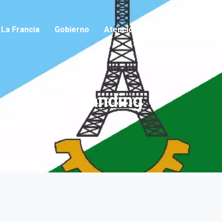
io
La Francia
Gobierno
Atención Ciudadana
Noticia
Landing