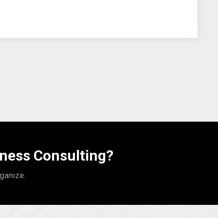
iness Consulting?
rganize.