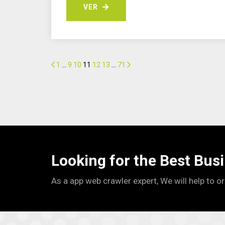
VER
VER
1
…
9
10
11
12
13
…
71
Looking for the Best Bus
As a app web crawler expert, We will help to o