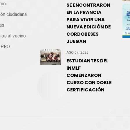
rno
SE ENCONTRARON
EN LA FRANCIA
ión ciudadana
PARA VIVIR UNA
ias
NUEVA EDICIÓN DE
CORDOBESES
ios al vecino
JUEGAN
.PRO
AGO 07, 2026
ntacto
ESTUDIANTES DEL
INMLF
COMENZARON
CURSO CON DOBLE
CERTIFICACIÓN