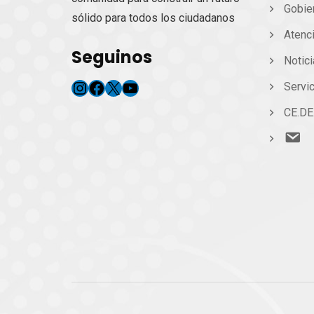
Gobie
sólido para todos los ciudadanos
Atenc
Seguinos
Notic
Instagram
Facebook
X
YouTube
Servic
CE.DE
Co