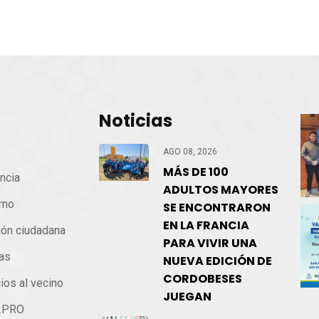
Noticias
cio
AGO 08, 2026
MÁS DE 100
ncia
ADULTOS MAYORES
rno
SE ENCONTRARON
EN LA FRANCIA
ión ciudadana
PARA VIVIR UNA
ias
NUEVA EDICIÓN DE
CORDOBESES
ios al vecino
JUEGAN
.PRO