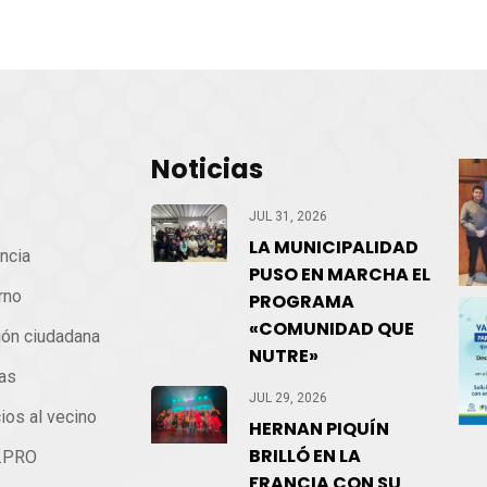
Noticias
cio
JUL 31, 2026
LA MUNICIPALIDAD
ncia
PUSO EN MARCHA EL
rno
PROGRAMA
«COMUNIDAD QUE
ión ciudadana
NUTRE»
ias
JUL 29, 2026
ios al vecino
HERNAN PIQUÍN
BRILLÓ EN LA
.PRO
FRANCIA CON SU